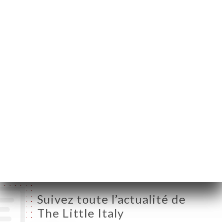
75017 Paris France
Lundi
08:00-01:30
Mardi
08:00-01:30
Mercredi
08:00-01:30
Jeudi
08:00-01:30
Vendredi
08:00-02:00
Samedi
08:00-02:30
Dimanche
08:00-01:30
Suivez toute l’actualité de
The Little Italy