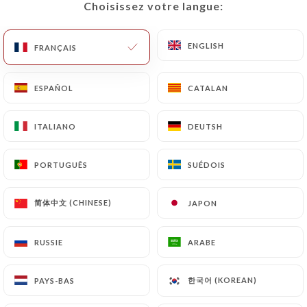
Choisissez votre langue:
Choisissez votre langue:
ENGLISH
ENGLISH
FRANÇAIS
FRANÇAIS
ESPAÑOL
ESPAÑOL
CATALAN
CATALAN
ITALIANO
ITALIANO
DEUTSH
DEUTSH
103 AVIS
PORTUGUÊS
PORTUGUÊS
SUÉDOIS
SUÉDOIS
RESTAURANT ITALIEN
5 Place De Clichy
简体中文 (CHINESE)
简体中文 (CHINESE)
JAPON
JAPON
75017 Paris France
RUSSIE
RUSSIE
ARABE
ARABE
한국어 (KOREAN)
한국어 (KOREAN)
PAYS-BAS
PAYS-BAS
Qui sommes nous?